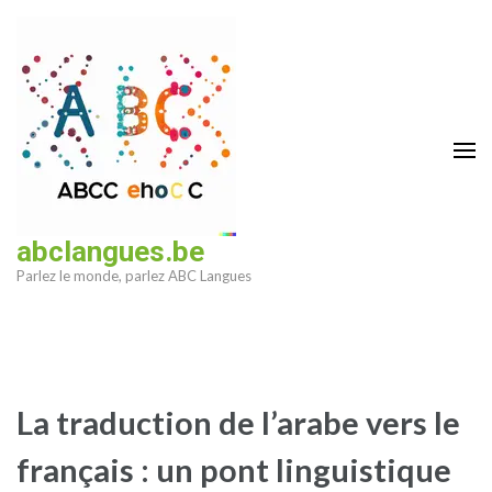
Aller
au
contenu
(Pressez
Entrée)
abclangues.be
Parlez le monde, parlez ABC Langues
La traduction de l’arabe vers le
français : un pont linguistique