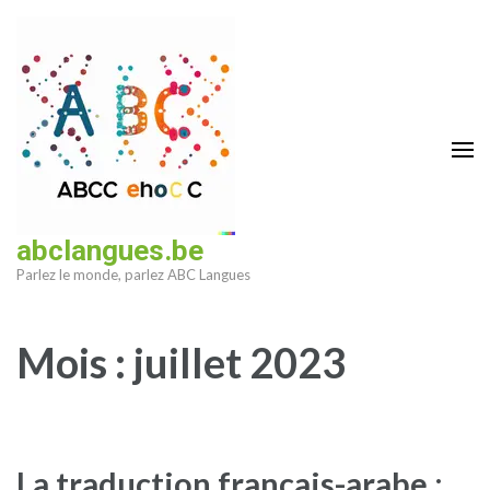
Aller
au
contenu
(Pressez
Entrée)
abclangues.be
Parlez le monde, parlez ABC Langues
Mois :
juillet 2023
La traduction français-arabe :