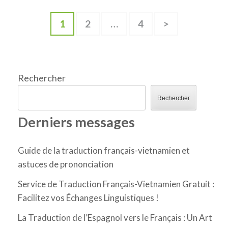
Pagination
Page
Page
Page
1
2
…
4
>
des
publications
Rechercher
Rechercher
Derniers messages
Guide de la traduction français-vietnamien et
astuces de prononciation
Service de Traduction Français-Vietnamien Gratuit :
Facilitez vos Échanges Linguistiques !
La Traduction de l’Espagnol vers le Français : Un Art