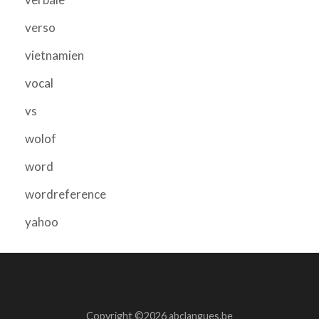
verso
vietnamien
vocal
vs
wolof
word
wordreference
yahoo
Copyright ©2026 abclangues.be