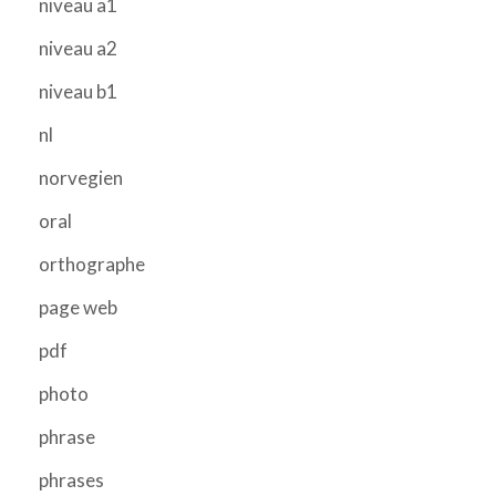
niveau a1
niveau a2
niveau b1
nl
norvegien
oral
orthographe
page web
pdf
photo
phrase
phrases