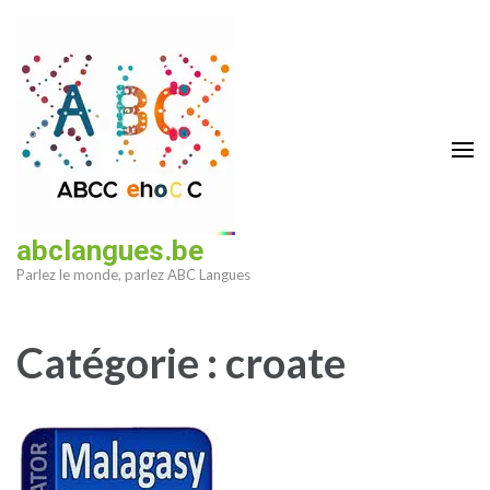
Aller
au
contenu
(Pressez
Entrée)
abclangues.be
Parlez le monde, parlez ABC Langues
Catégorie :
croate