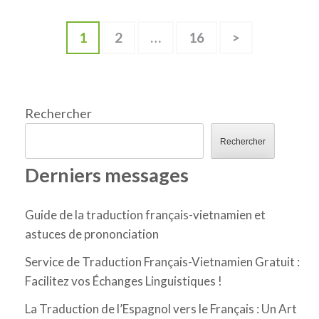
Pagination
Page
Page
Page
1
2
…
16
>
des
publications
Rechercher
Rechercher
Derniers messages
Guide de la traduction français-vietnamien et
astuces de prononciation
Service de Traduction Français-Vietnamien Gratuit :
Facilitez vos Échanges Linguistiques !
La Traduction de l’Espagnol vers le Français : Un Art