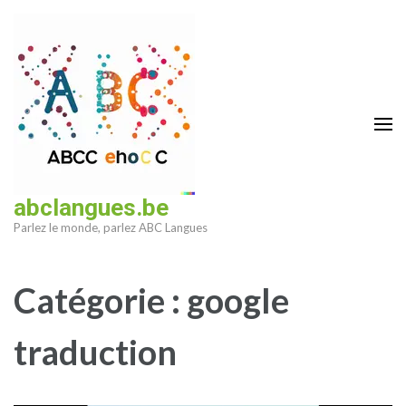
Aller
au
contenu
(Pressez
Entrée)
abclangues.be
Parlez le monde, parlez ABC Langues
Catégorie :
google
traduction