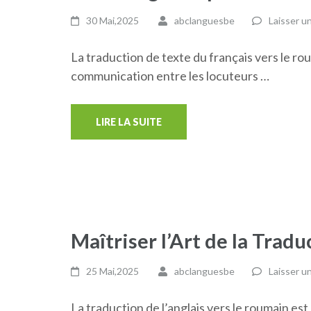
30 Mai,2025
abclanguesbe
Laisser u
La traduction de texte du français vers le rou
communication entre les locuteurs …
LIRE LA SUITE
Maîtriser l’Art de la Tra
25 Mai,2025
abclanguesbe
Laisser u
La traduction de l’anglais vers le roumain est