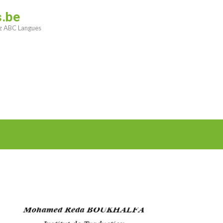
s.be
ez ABC Langues
e