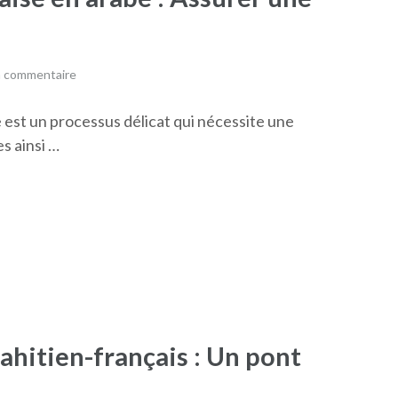
n commentaire
e est un processus délicat qui nécessite une
s ainsi …
tahitien-français : Un pont