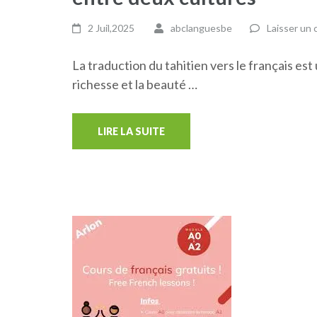
2 Juil,2025
abclanguesbe
Laisser un
La traduction du tahitien vers le français es
richesse et la beauté …
LIRE LA SUITE