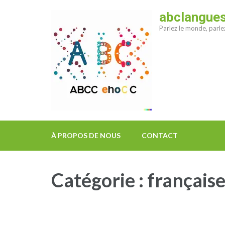
Aller
abclangue
au
Parlez le monde, parl
contenu
(Pressez
Entrée)
À PROPOS DE NOUS
CONTACT
Catégorie :
français