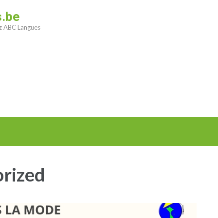
s.be
ez ABC Langues
rized