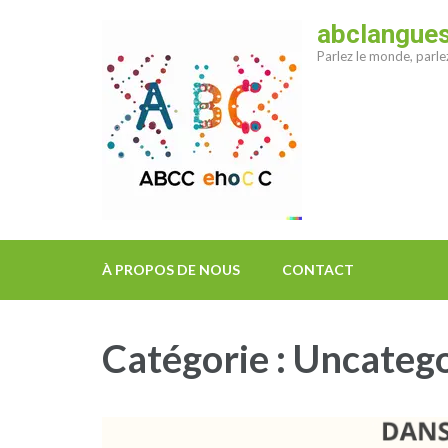
Aller
abclangue
au
Parlez le monde, parl
contenu
(Pressez
Entrée)
À PROPOS DE NOUS
CONTACT
Catégorie :
Uncatego