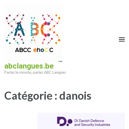
Aller
au
contenu
(Pressez
Entrée)
abclangues.be
Parlez le monde, parlez ABC Langues
Catégorie :
danois