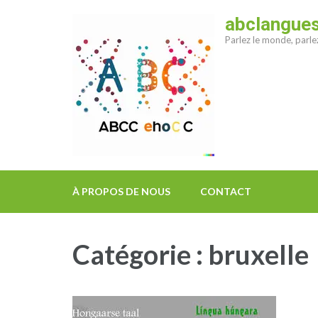
Aller
abclangue
au
Parlez le monde, parl
contenu
(Pressez
Entrée)
À PROPOS DE NOUS
CONTACT
Catégorie :
bruxelle