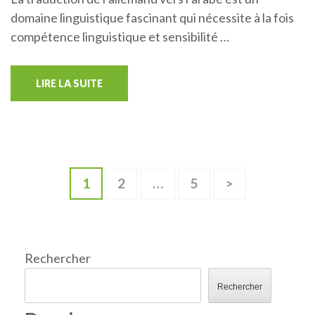
domaine linguistique fascinant qui nécessite à la fois
compétence linguistique et sensibilité …
LIRE LA SUITE
Pagination
Page
Page
Page
1
2
…
5
>
des
publications
Rechercher
Rechercher