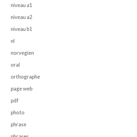
niveau a1
niveau a2
niveau b1
nl
norvegien
oral
orthographe
page web
pdf
photo
phrase
phrases