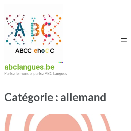
Aller
au
contenu
(Pressez
Entrée)
abclangues.be
Parlez le monde, parlez ABC Langues
Catégorie :
allemand