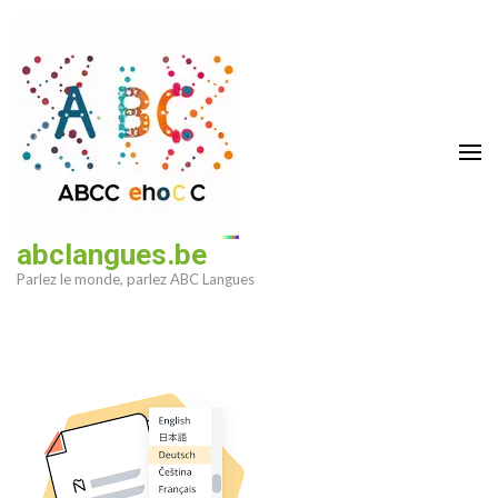
Aller
au
contenu
(Pressez
Entrée)
abclangues.be
Parlez le monde, parlez ABC Langues