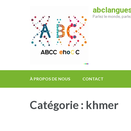
Aller
abclangue
au
Parlez le monde, parl
contenu
(Pressez
Entrée)
À PROPOS DE NOUS
CONTACT
Catégorie :
khmer