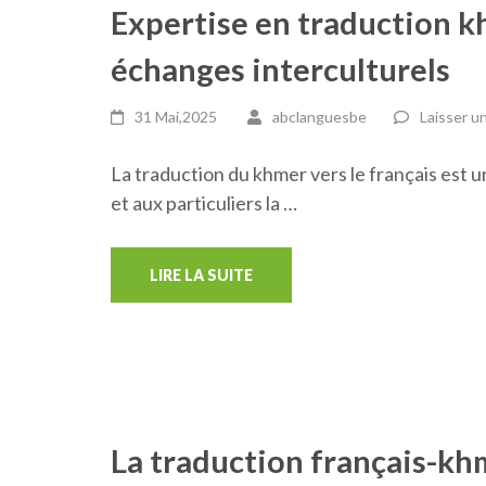
Expertise en traduction kh
échanges interculturels
31 Mai,2025
abclanguesbe
Laisser u
La traduction du khmer vers le français est u
et aux particuliers la …
LIRE LA SUITE
La traduction français-khm