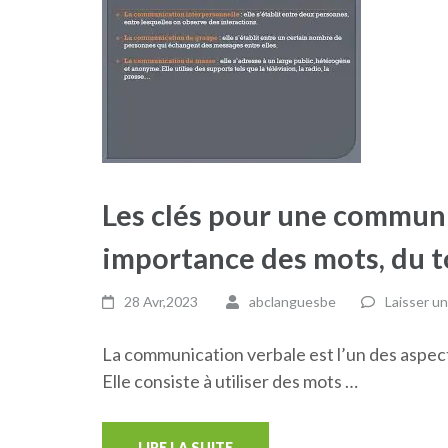
Les clés pour une communi
importance des mots, du to
28 Avr,2023
abclanguesbe
Laisser u
La communication verbale est l’un des aspec
Elle consiste à utiliser des mots …
LIRE LA SUITE