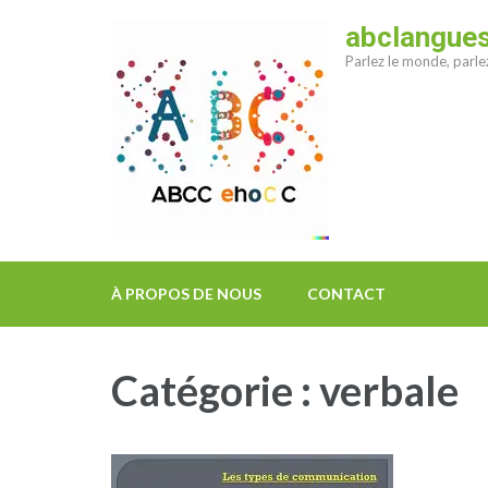
Aller
abclangue
au
Parlez le monde, parl
contenu
(Pressez
Entrée)
À PROPOS DE NOUS
CONTACT
Catégorie :
verbale