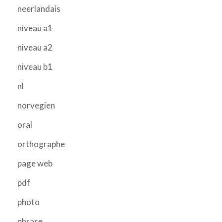
neerlandais
niveau a1
niveau a2
niveau b1
nl
norvegien
oral
orthographe
page web
pdf
photo
phrase