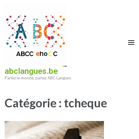
Aller
au
contenu
(Pressez
Entrée)
abclangues.be
Parlez le monde, parlez ABC Langues
Catégorie :
tcheque