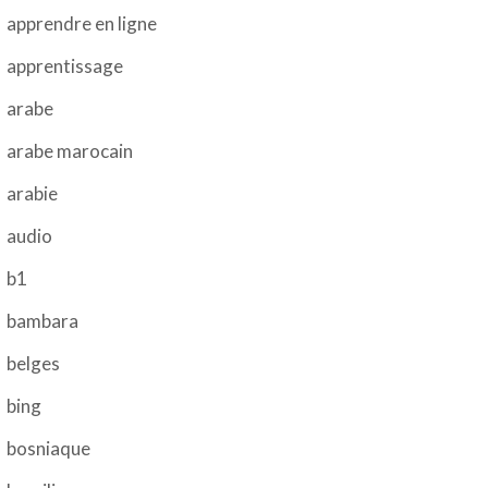
apprendre en ligne
apprentissage
arabe
arabe marocain
arabie
audio
b1
bambara
belges
bing
bosniaque