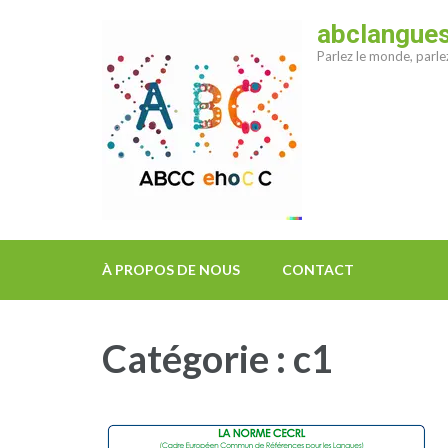
Aller
abclangue
au
Parlez le monde, parl
contenu
(Pressez
Entrée)
À PROPOS DE NOUS
CONTACT
Catégorie :
c1