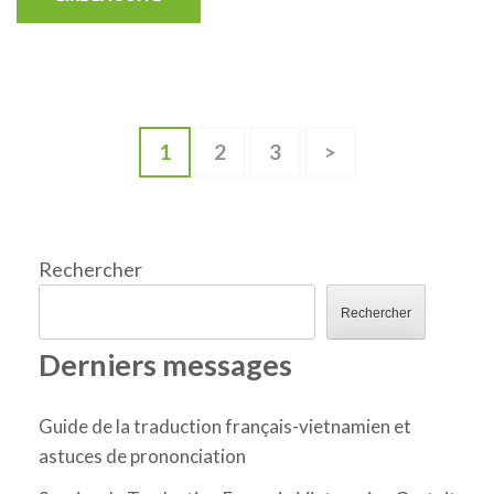
Pagination
Page
Page
Page
1
2
3
>
des
publications
Rechercher
Rechercher
Derniers messages
Guide de la traduction français-vietnamien et
astuces de prononciation