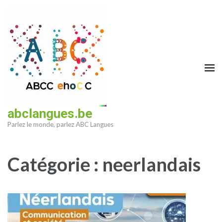
Aller
au
contenu
(Pressez
Entrée)
abclangues.be
Parlez le monde, parlez ABC Langues
Catégorie :
neerlandais