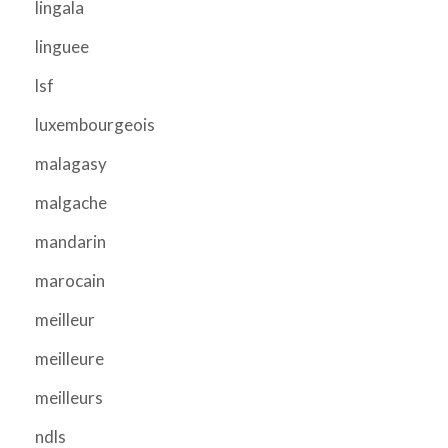
lingala
linguee
lsf
luxembourgeois
malagasy
malgache
mandarin
marocain
meilleur
meilleure
meilleurs
ndls