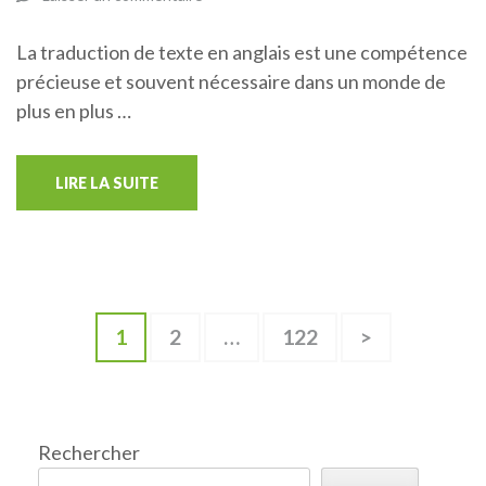
La traduction de texte en anglais est une compétence
précieuse et souvent nécessaire dans un monde de
plus en plus …
LIRE LA SUITE
Pagination
Page
Page
Page
1
2
…
122
>
des
publications
Rechercher