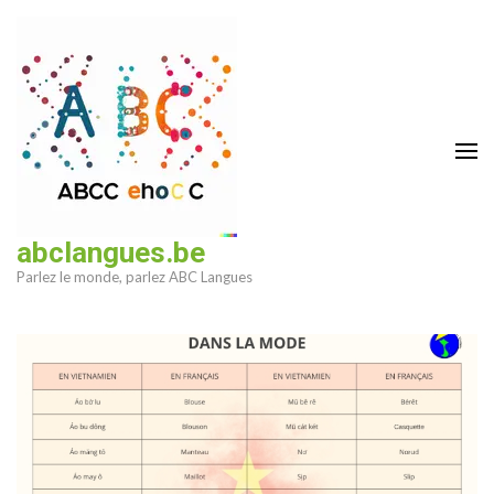
Aller
au
contenu
(Pressez
Entrée)
abclangues.be
Parlez le monde, parlez ABC Langues