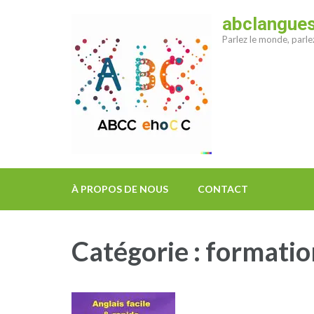
Aller
abclangue
au
Parlez le monde, parl
contenu
(Pressez
Entrée)
À PROPOS DE NOUS
CONTACT
Catégorie :
formatio