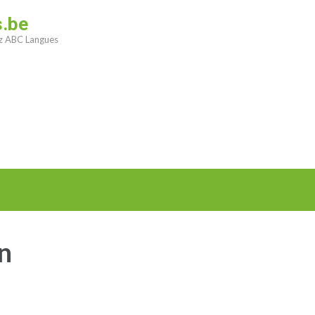
s.be
ez ABC Langues
n