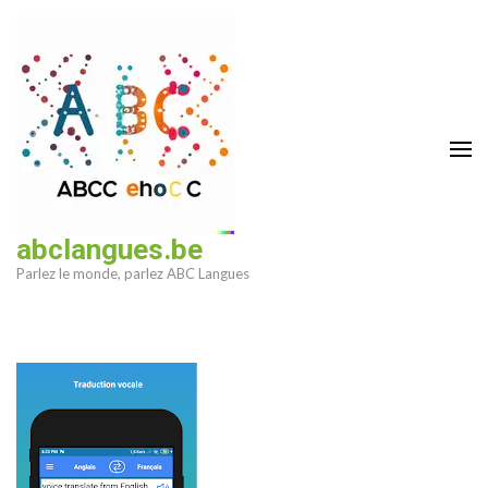
Aller
au
contenu
(Pressez
Entrée)
abclangues.be
Parlez le monde, parlez ABC Langues