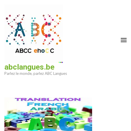
Aller
au
contenu
(Pressez
Entrée)
abclangues.be
Parlez le monde, parlez ABC Langues