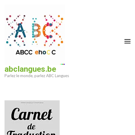
Aller
au
contenu
(Pressez
Entrée)
abclangues.be
Parlez le monde, parlez ABC Langues