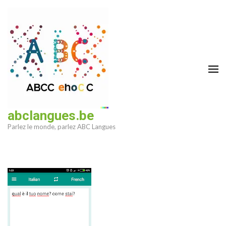
Aller
au
contenu
(Pressez
Entrée)
abclangues.be
Parlez le monde, parlez ABC Langues