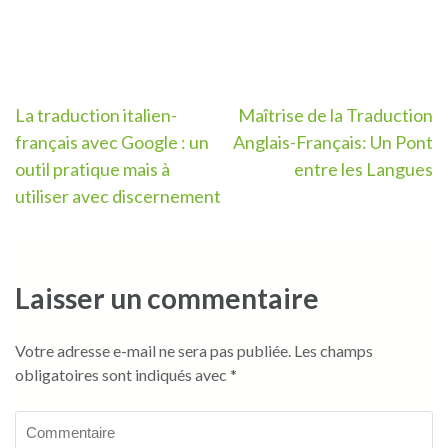
Navigation
La traduction italien-
Maîtrise de la Traduction
français avec Google : un
Anglais-Français: Un Pont
de
outil pratique mais à
entre les Langues
l’article
utiliser avec discernement
Laisser un commentaire
Votre adresse e-mail ne sera pas publiée.
Les champs
obligatoires sont indiqués avec
*
Commentaire