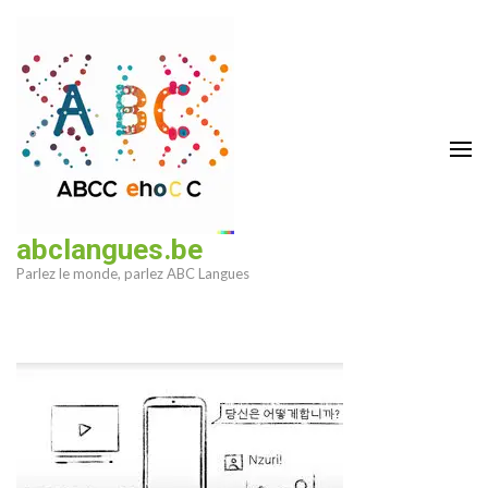
Aller
au
contenu
(Pressez
Entrée)
abclangues.be
Parlez le monde, parlez ABC Langues