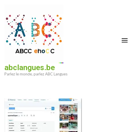
Aller
au
contenu
(Pressez
Entrée)
abclangues.be
Parlez le monde, parlez ABC Langues