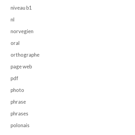
niveau b1
nl
norvegien
oral
orthographe
page web
pdf
photo
phrase
phrases
polonais