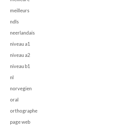
meilleurs
ndls
neerlandais
niveau a1
niveau a2
niveau b1
nl
norvegien
oral
orthographe
page web