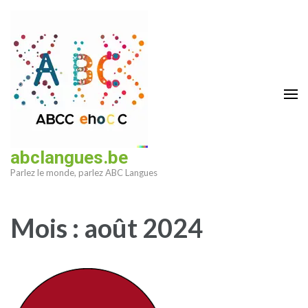
Aller
au
contenu
(Pressez
Entrée)
abclangues.be
Parlez le monde, parlez ABC Langues
Mois :
août 2024