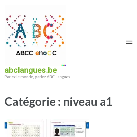
Aller
au
contenu
(Pressez
Entrée)
abclangues.be
Parlez le monde, parlez ABC Langues
Catégorie :
niveau a1