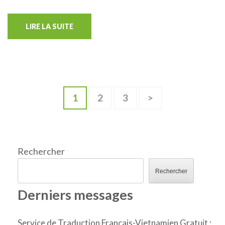
LIRE LA SUITE
Pagination
Page
Page
Page
1
2
3
>
des
publications
Rechercher
Rechercher
Derniers messages
Service de Traduction Français-Vietnamien Gratuit :