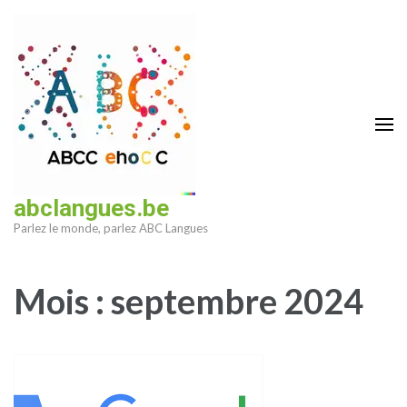
Aller
au
contenu
(Pressez
Entrée)
abclangues.be
Parlez le monde, parlez ABC Langues
Mois :
septembre 2024