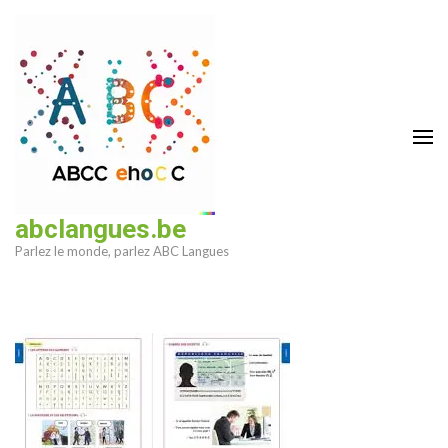
Aller
au
contenu
(Pressez
Entrée)
abclangues.be
Parlez le monde, parlez ABC Langues