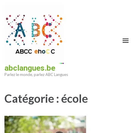
Aller
au
contenu
(Pressez
Entrée)
abclangues.be
Parlez le monde, parlez ABC Langues
Catégorie :
école