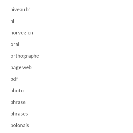
niveau b1
nl
norvegien
oral
orthographe
page web
pdf
photo
phrase
phrases
polonais