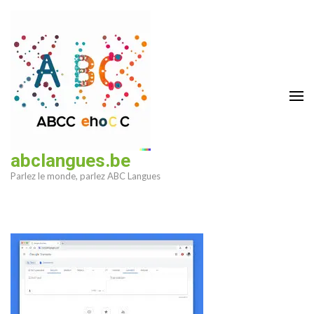
Aller
au
contenu
(Pressez
Entrée)
abclangues.be
Parlez le monde, parlez ABC Langues