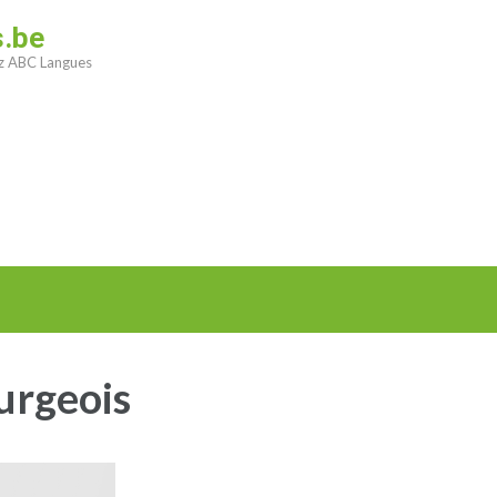
s.be
ez ABC Langues
urgeois