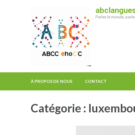
Aller
abclangue
au
Parlez le monde, parl
contenu
(Pressez
Entrée)
À PROPOS DE NOUS
CONTACT
Catégorie :
luxembo