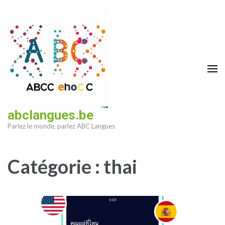
Aller
au
contenu
(Pressez
Entrée)
abclangues.be
Parlez le monde, parlez ABC Langues
Catégorie :
thai