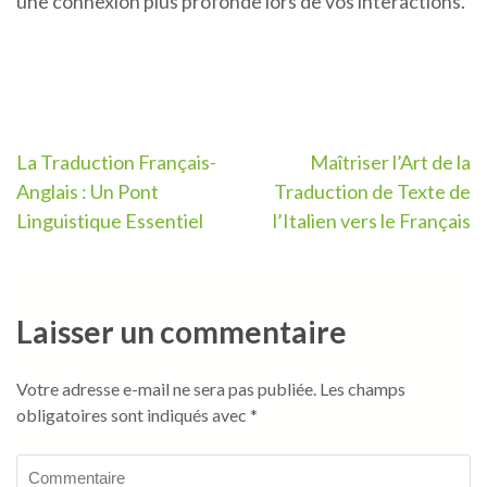
une connexion plus profonde lors de vos interactions.
Navigation
La Traduction Français-
Maîtriser l’Art de la
Anglais : Un Pont
Traduction de Texte de
de
Linguistique Essentiel
l’Italien vers le Français
l’article
Laisser un commentaire
Votre adresse e-mail ne sera pas publiée.
Les champs
obligatoires sont indiqués avec
*
Commentaire