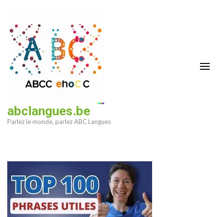
Aller
au
contenu
(Pressez
Entrée)
abclangues.be
Parlez le monde, parlez ABC Langues