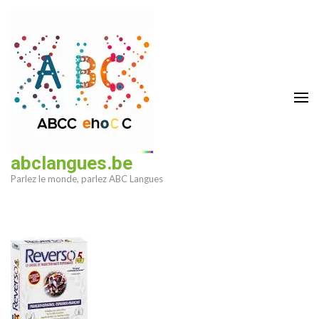
Aller
au
contenu
(Pressez
Entrée)
abclangues.be
Parlez le monde, parlez ABC Langues