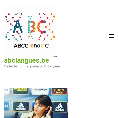
Aller
au
contenu
(Pressez
Entrée)
abclangues.be
Parlez le monde, parlez ABC Langues