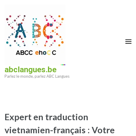
Aller
au
contenu
(Pressez
Entrée)
abclangues.be
Parlez le monde, parlez ABC Langues
Expert en traduction
vietnamien-français : Votre