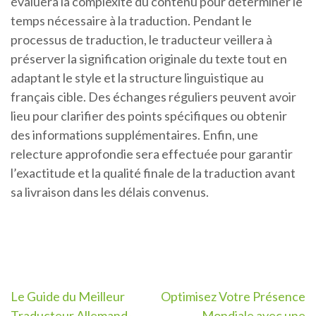
évaluera la complexité du contenu pour déterminer le
temps nécessaire à la traduction. Pendant le
processus de traduction, le traducteur veillera à
préserver la signification originale du texte tout en
adaptant le style et la structure linguistique au
français cible. Des échanges réguliers peuvent avoir
lieu pour clarifier des points spécifiques ou obtenir
des informations supplémentaires. Enfin, une
relecture approfondie sera effectuée pour garantir
l’exactitude et la qualité finale de la traduction avant
sa livraison dans les délais convenus.
Navigation
Le Guide du Meilleur
Optimisez Votre Présence
Traducteur Allemand-
Mondiale avec une