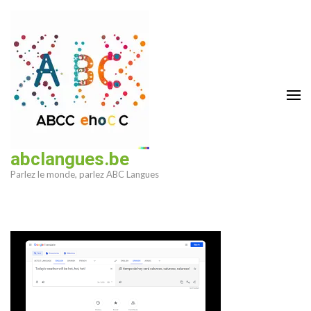
Aller
au
contenu
(Pressez
Entrée)
abclangues.be
Parlez le monde, parlez ABC Langues