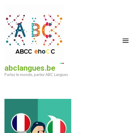
Aller
au
contenu
(Pressez
Entrée)
abclangues.be
Parlez le monde, parlez ABC Langues