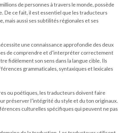
 millions de personnes à travers le monde, possède
 De ce fait, il est essentiel que les traducteurs
 mais aussi ses subtilités régionales et ses
s nécessite une connaissance approfondie des deux
bles de comprendre et d’interpréter correctement
re fidèlement son sens dans la langue cible. Ils
férences grammaticales, syntaxiques et lexicales
aires ou poétiques, les traducteurs doivent faire
r préserver l’intégrité du style et du ton originaux.
férences culturelles spécifiques qui peuvent ne pas
 domaine de la traduction. Les traducteurs utilisent