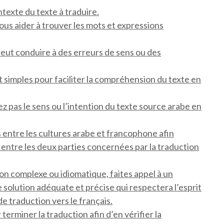
exte du texte à traduire.
vous aider à trouver les mots et expressions
 peut conduire à des erreurs de sens ou des
t simples pour faciliter la compréhension du texte en
ez pas le sens ou l’intention du texte source arabe en
 entre les cultures arabe et francophone afin
entre les deux parties concernées par la traduction
on complexe ou idiomatique, faites appel à un
e solution adéquate et précise qui respectera l’esprit
e traduction vers le français.
 terminer la traduction afin d’en vérifier la