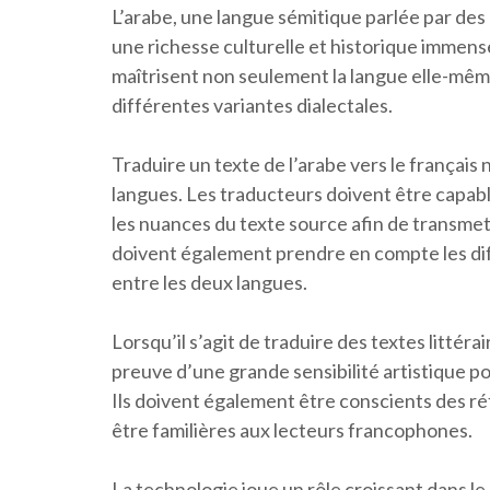
L’arabe, une langue sémitique parlée par des
une richesse culturelle et historique immense.
maîtrisent non seulement la langue elle-même,
différentes variantes dialectales.
Traduire un texte de l’arabe vers le françai
langues. Les traducteurs doivent être capa
les nuances du texte source afin de transmett
doivent également prendre en compte les dif
entre les deux langues.
Lorsqu’il s’agit de traduire des textes littér
preuve d’une grande sensibilité artistique pou
Ils doivent également être conscients des ré
être familières aux lecteurs francophones.
La technologie joue un rôle croissant dans le