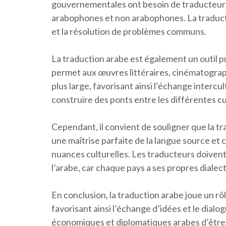
gouvernementales ont besoin de traducteurs
arabophones et non arabophones. La traducti
et la résolution de problèmes communs.
La traduction arabe est également un outil pu
permet aux œuvres littéraires, cinématograp
plus large, favorisant ainsi l’échange intercul
construire des ponts entre les différentes cu
Cependant, il convient de souligner que la t
une maîtrise parfaite de la langue source et
nuances culturelles. Les traducteurs doivent 
l’arabe, car chaque pays a ses propres dialec
En conclusion, la traduction arabe joue un r
favorisant ainsi l’échange d’idées et le dialo
économiques et diplomatiques arabes d’être a