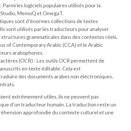
 Parmi les logiciels populaires utilisés pour la
s Studio, MemoQ et OmegaT.
stiques sont d’énormes collections de textes
ls sont utilisés par les traducteurs pour analyser
s structures grammaticales dans des contextes réels.
rpus of Contemporary Arabic (CCA) et le Arabic
cteurs arabophones.
ractères (OCR) : Les outils OCR permettent de
uscrits en texte éditable. Cela est
de traduire des documents arabes non électroniques,
ontrats.
soient extrêmement utiles, ils ne peuvent pas
stique d’un traducteur humain. La traduction reste un
éhension approfondie du contexte culturel et une