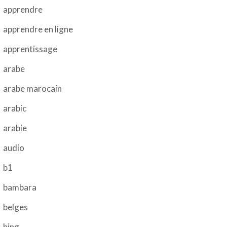
apprendre
apprendre en ligne
apprentissage
arabe
arabe marocain
arabic
arabie
audio
b1
bambara
belges
bing