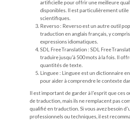
artificielle pour offrir une meilleure qua
disponibles. Il est particulièrement util
scientifiques.
Reverso : Reverso est un autre outil pop
traduction en anglais français, y compri
expressions idiomatiques.
SDL FreeTranslation : SDL FreeTranslatio
traduire jusqu’à 500 mots à la fois. Il 
quantités de texte.
Linguee : Linguee est un dictionnaire en
pour aider à comprendre le contexte dans
Il est important de garder à l’esprit que ces o
de traduction, mais ils ne remplacent pas c
qualifié en traduction. Si vous avez besoin d
professionnels ou techniques, il est recomma