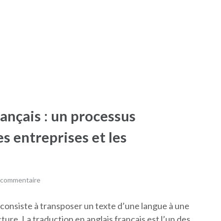
rançais : un processus
es entreprises et les
n commentaire
consiste à transposer un texte d’une langue à une
ture. La traduction en anglais français est l’un des