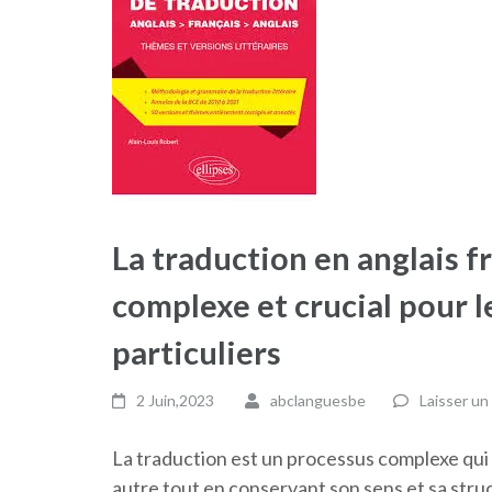
La traduction en anglais f
complexe et crucial pour l
particuliers
2 Juin,2023
abclanguesbe
Laisser u
La traduction est un processus complexe qui 
autre tout en conservant son sens et sa struc