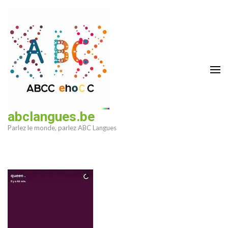
Aller
au
contenu
(Pressez
Entrée)
abclangues.be
Parlez le monde, parlez ABC Langues