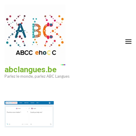
Aller
au
contenu
(Pressez
Entrée)
abclangues.be
Parlez le monde, parlez ABC Langues