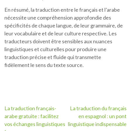
En résumé, la traduction entre le français et l’arabe
nécessite une compréhension approfondie des
spécificités de chaque langue, de leur grammaire, de
leur vocabulaire et de leur culture respective. Les
traducteurs doivent être sensibles aux nuances
linguistiques et culturelles pour produire une
traduction précise et fluide qui transmette
fidèlement le sens du texte source.
Navigation
La traduction français-
La traduction du français
arabe gratuite : facilitez
en espagnol : un pont
de
vos échanges linguistiques
linguistique indispensable