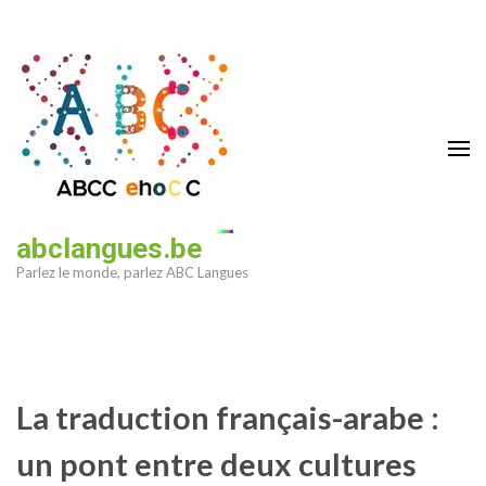
Aller
au
contenu
(Pressez
Entrée)
abclangues.be
Parlez le monde, parlez ABC Langues
La traduction français-arabe :
un pont entre deux cultures