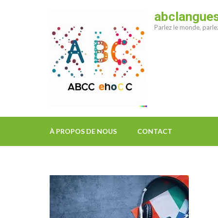
Aller
abclangue
au
Parlez le monde, parl
contenu
(Pressez
Entrée)
À PROPOS DE NOUS
CONTACT