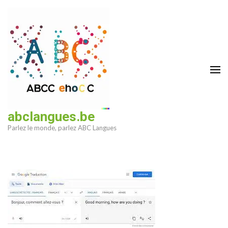
Aller
au
contenu
(Pressez
Entrée)
abclangues.be
Parlez le monde, parlez ABC Langues