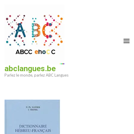
Aller
au
contenu
(Pressez
Entrée)
abclangues.be
Parlez le monde, parlez ABC Langues