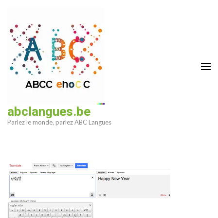
Aller
au
contenu
(Pressez
Entrée)
abclangues.be
Parlez le monde, parlez ABC Langues