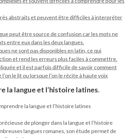
complexes et souvent difficiles à comprendre pour les
rès abstraits et peuvent être difficiles à interpréter
ngue peut être source de confusion car les mots ne
ts entre eux dans les deux langues.
ues ne sont pas disponibles en latin, ce qui
tion et rend les erreurs plus faciles à commettre.
iquée et il est parfois difficile de savoir comment
n le lit ou lorsque l’on le récite à haute voix
a langue et l’histoire latines.
mprendre la langue et l’histoire latines
précieuse de plonger dans la langue et l’histoire
de nombreuses langues romanes, son étude permet de