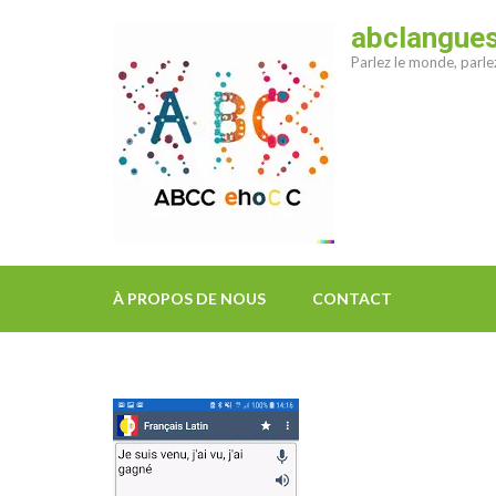
Aller
abclangue
au
Parlez le monde, parl
contenu
(Pressez
Entrée)
À PROPOS DE NOUS
CONTACT