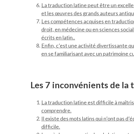
La traduction latine peut être un excelle
et les œuvres des grands auteurs antique
Les compétences acquises en traduction 
droit, en médecine ou en sciences socia
écrits en latin..
Enfin, c’est une activité divertissante q
en se familiarisant avec un patrimoine cul
Les 7 inconvénients de la 
La traduction latine est difficile à maî
comprendre.
Il existe des mots latins qui n’ont pas d
difficile.