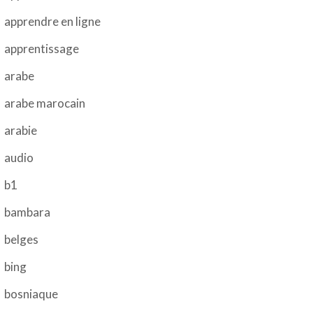
apprendre en ligne
apprentissage
arabe
arabe marocain
arabie
audio
b1
bambara
belges
bing
bosniaque