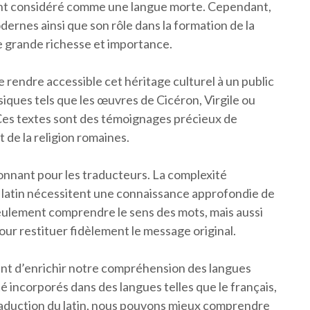
vent considéré comme une langue morte. Cependant,
rnes ainsi que son rôle dans la formation de la
 grande richesse et importance.
e rendre accessible cet héritage culturel à un public
siques tels que les œuvres de Cicéron, Virgile ou
 Ces textes sont des témoignages précieux de
et de la religion romaines.
ionnant pour les traducteurs. La complexité
u latin nécessitent une connaissance approfondie de
eulement comprendre le sens des mots, mais aussi
pour restituer fidèlement le message original.
ent d’enrichir notre compréhension des langues
incorporés dans des langues telles que le français,
a traduction du latin, nous pouvons mieux comprendre