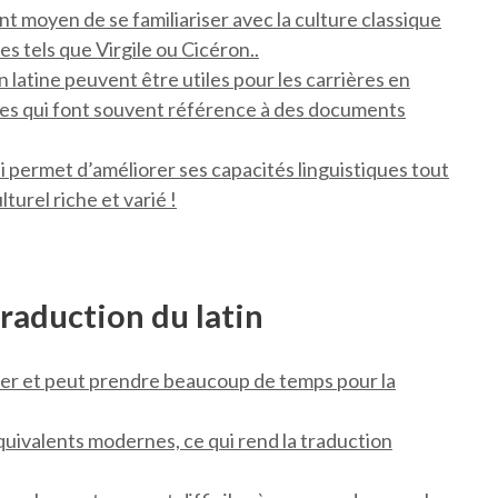
nt moyen de se familiariser avec la culture classique
s tels que Virgile ou Cicéron..
latine peuvent être utiles pour les carrières en
les qui font souvent référence à des documents
ui permet d’améliorer ses capacités linguistiques tout
turel riche et varié !
traduction du latin
triser et peut prendre beaucoup de temps pour la
’équivalents modernes, ce qui rend la traduction