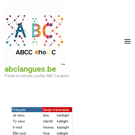
Aller
au
contenu
(Pressez
Entrée)
abclangues.be
Parlez le monde, parlez ABC Langues